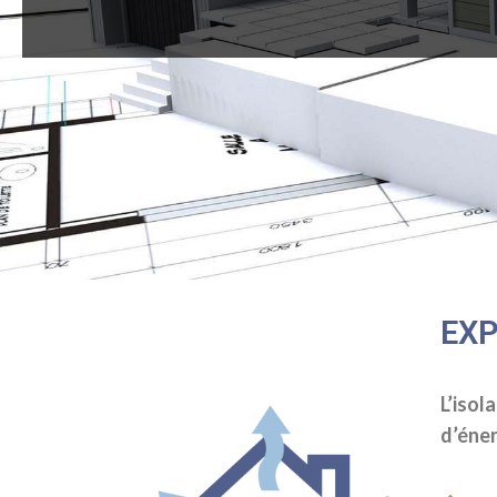
EXP
L’isol
d’éner